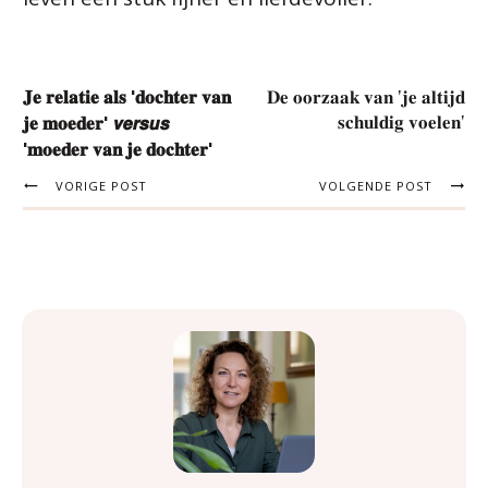
𝐃𝐞 𝐨𝐨𝐫𝐳𝐚𝐚𝐤 𝐯𝐚𝐧 '𝐣𝐞 𝐚𝐥𝐭𝐢𝐣𝐝
𝐉𝐞 𝐫𝐞𝐥𝐚𝐭𝐢𝐞 𝐚𝐥𝐬 '𝐝𝐨𝐜𝐡𝐭𝐞𝐫 𝐯𝐚𝐧
𝐬𝐜𝐡𝐮𝐥𝐝𝐢𝐠 𝐯𝐨𝐞𝐥𝐞𝐧'
𝐣𝐞 𝐦𝐨𝐞𝐝𝐞𝐫' 𝙫𝙚𝙧𝙨𝙪𝙨
'𝐦𝐨𝐞𝐝𝐞𝐫 𝐯𝐚𝐧 𝐣𝐞 𝐝𝐨𝐜𝐡𝐭𝐞𝐫'
VORIGE POST
VOLGENDE POST